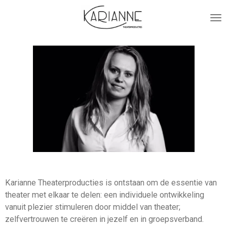
Ga
direct
naar
de
hoofdinhoud
Karianne Theaterproducties is ontstaan om de essentie van
theater met elkaar te delen: een individuele ontwikkeling
vanuit plezier stimuleren door middel van theater;
zelfvertrouwen te creëren in jezelf en in groepsverband.